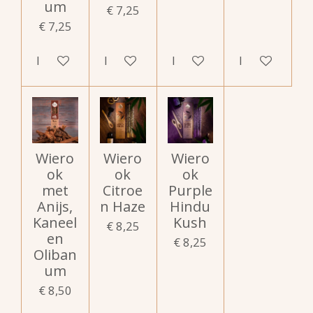
um
€ 7,25
€ 7,25
In winkelwagen
In winkelwagen
In winkelwagen
In winkelwag
Wiero
Wiero
Wiero
ok
ok
ok
met
Citroe
Purple
Anijs,
n Haze
Hindu
Kaneel
Kush
€ 8,25
en
€ 8,25
Oliban
um
€ 8,50