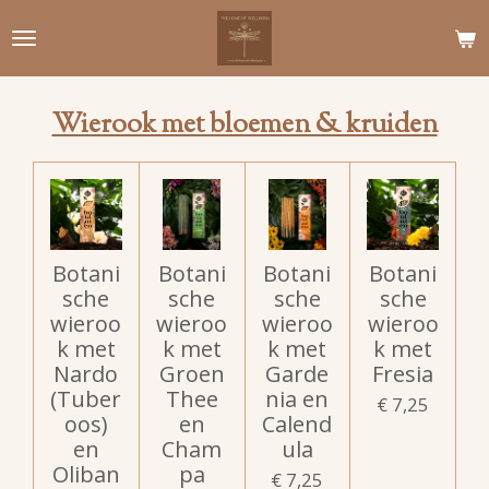
Ga
direct
naar
de
Wierook met bloemen & kruiden
hoofdinhoud
Botani
Botani
Botani
Botani
sche
sche
sche
sche
wieroo
wieroo
wieroo
wieroo
k met
k met
k met
k met
Nardo
Groen
Garde
Fresia
(Tuber
Thee
nia en
€ 7,25
oos)
en
Calend
en
Cham
ula
Oliban
pa
€ 7,25