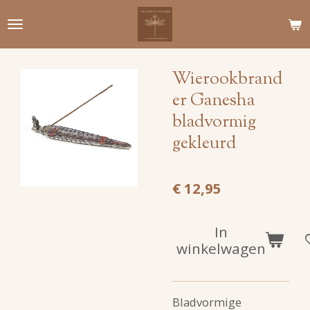
Ga
direct
naar
de
Wierookbrand
hoofdinhoud
er Ganesha
bladvormig
gekleurd
€ 12,95
In
winkelwagen
Bladvormige