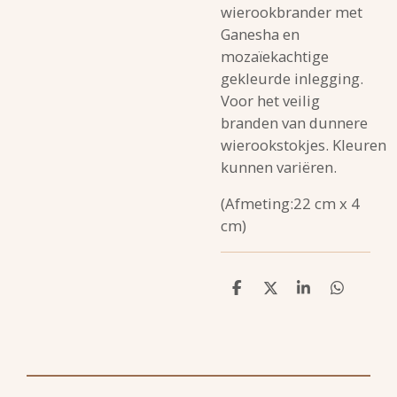
wierookbrander met
Ganesha en
mozaïekachtige
gekleurde inlegging.
Voor het veilig
branden van dunnere
wierookstokjes. Kleuren
kunnen variëren.
(Afmeting:22 cm x 4
cm)
D
D
S
D
e
e
h
e
l
e
a
l
e
l
r
e
n
e
n