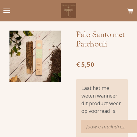
Ga
direct
naar
de
Palo Santo met
hoofdinhoud
Patchouli
€ 5,50
Laat het me
weten wanneer
dit product weer
op voorraad is.