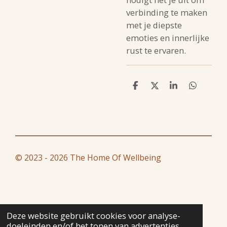
verbinding te maken
met je diepste
emoties en innerlijke
rust te ervaren.
D
D
S
D
e
e
h
e
l
e
a
l
e
l
r
e
n
e
n
© 2023 - 2026 The Home Of Wellbeing
Deze website gebruikt cookies voor analyse-
doeleinden en/of het tonen van advertenties.