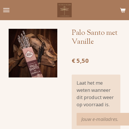
Ga
direct
naar
de
Palo Santo met
hoofdinhoud
Vanille
€ 5,50
Laat het me
weten wanneer
dit product weer
op voorraad is.