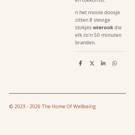
n het mooie doosje
zitten 8 stevige
stokjes
wierook
die
elk zo'n 50 minuten
branden.
D
D
S
D
e
e
h
e
l
e
a
l
e
l
r
e
n
e
n
© 2023 - 2026 The Home Of Wellbeing