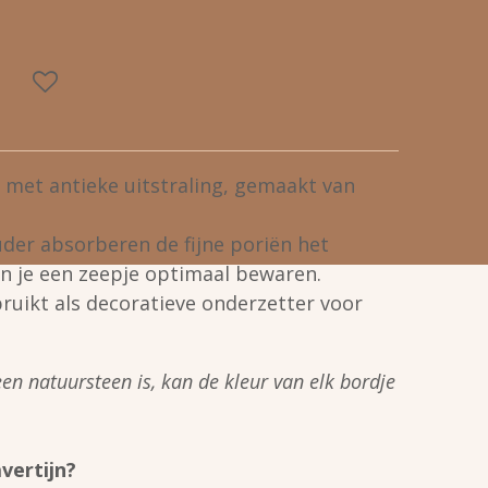
 met antieke uitstraling, gemaakt van
uder absorberen de fijne poriën het
an je een zeepje optimaal bewaren.
uikt als decoratieve onderzetter voor
en natuursteen is, kan de kleur van elk bordje
avertijn?