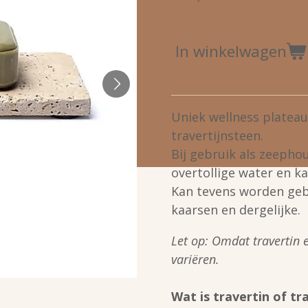
In winkelwagen
Uniek wellness plateau
travertijnsteen.
Bij gebruik als zeepho
overtollige water en k
Kan tevens worden gebr
kaarsen en dergelijke.
Let op: Omdat travertin e
variëren.
Wat is travertin of tr