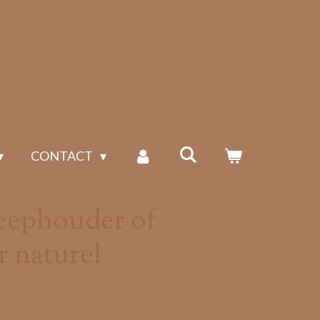
CONTACT
zeephouder of
 naturel