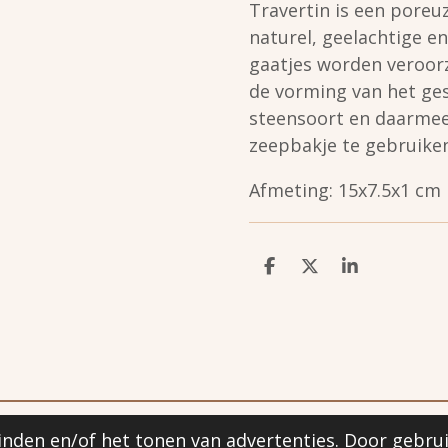
Travertin is een poreu
naturel, geelachtige en
gaatjes worden veroorz
de vorming van het ges
steensoort en daarmee
zeepbakje te gebruiken
Afmeting:
15x7.5x1 cm
D
D
S
e
e
h
l
e
a
e
l
r
n
e
nden en/of het tonen van advertenties. Door gebrui