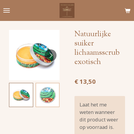
Ga
direct
naar
de
Natuurlijke
hoofdinhoud
suiker
lichaamsscrub
exotisch
€ 13,50
Laat het me
weten wanneer
dit product weer
op voorraad is.