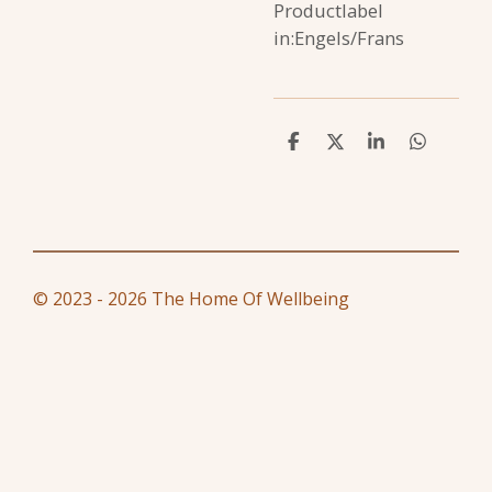
Productlabel
in:Engels/Frans
D
D
S
D
e
e
h
e
l
e
a
l
e
l
r
e
n
e
n
© 2023 - 2026 The Home Of Wellbeing