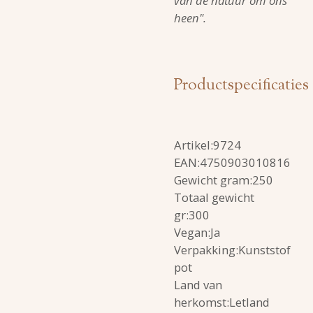
van de natuur om ons
heen".
Productspecificaties
Artikel:
9724
EAN:4750903010816
Gewicht gram:250
Totaal gewicht
gr:300
Vegan:Ja
Verpakking:Kunststof
pot
Land van
herkomst:Letland