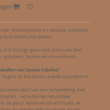
wagen
l met druivenpitolie en zeezout, ontspant
e huid tijdens het baden.
: Fris fruitige geur met noten van kiwi,
, cyclamen, jasmijn en citroenboom.
sballen van Saules Fabrika?
 begint de bal binnen enkele seconden te
e optimale duur van een behandeling met
minuten - vervullen de natuurlijke
ie: de geest kalmeren of verfrissen; de
achten en voeden met vitamines en het