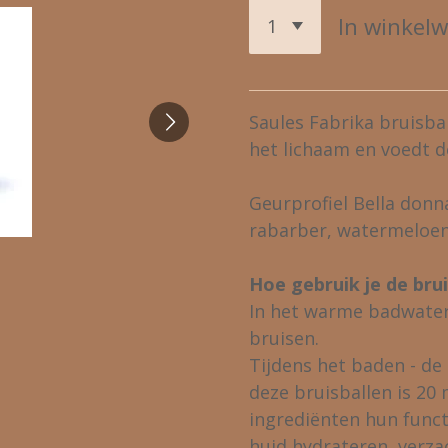
In winkel
Saules Fabrika bruisba
het lichaam en voedt d
Geurprofiel Bella donna
rabarber, watermeloen
Hoe gebruik je de brui
In het warme badwater
bruisen.
Tijdens het baden - d
deze bruisballen is 20 
ingrediënten hun funct
huid hydrateren, verz