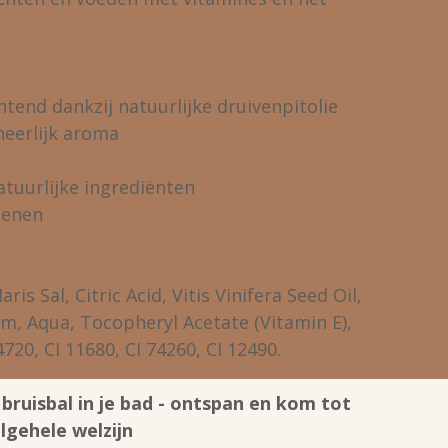
tend dankzij natuurlijke druivenpitolie
heerlijk aroma
tuurlijke ingrediënten
benen
s Sal, Citric Acid, Vitis Vinifera Seed Oil,
m, Aqua, Tocopheryl Acetate (Vitamin E),
720, CI 11680, CI 74260, CI 12490.
bruisbal in je bad - ontspan en kom tot
algehele welzijn