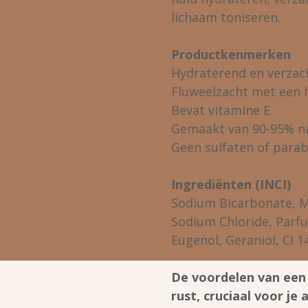
lichaam toniseren.
Productkenmerken
Hydraterend en verzach
Fluweelzacht met een 
Bevat vitamine E
Gemaakt van 90-95% na
Geen sulfaten of para
Ingrediënten (INCI)
Sodium Bicarbonate, Mari
Sodium Chloride, Parfu
Eugenol, Geraniol, CI 14
De voordelen van een 
rust, cruciaal voor je 