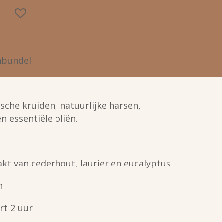
nbundel
sche kruiden, natuurlijke harsen,
n essentiële oliën.
t van cederhout, laurier en eucalyptus.
n
rt 2 uur