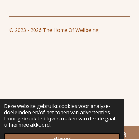
n
e
n
© 2023 - 2026 The Home Of Wellbeing
Deze website gebruikt cookies voor analyse-
doeleinden en/of het tonen van advertenties.
Door gebruik te blijven maken van de site gaat
u hiermee akkoord.
Akkoord