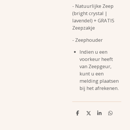
- Natuurlijke Zeep
(bright crystal |
lavendel) + GRATIS
Zeepzakje
- Zeephouder
Indien u een
voorkeur heeft
van Zeepgeur,
kunt u een
melding plaatsen
bij het afrekenen.
D
D
S
D
e
e
h
e
l
e
a
l
e
l
r
e