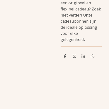
een origineel en
flexibel cadeau? Zoek
niet verder! Onze
cadeaubonnen zijn
de ideale oplossing
voor elke
gelegenheid.
D
D
S
D
e
e
h
e
l
e
a
l
e
l
r
e
n
e
n