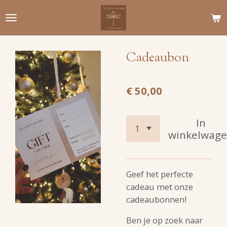
Ga
direct
naar
de
Cadeaubon
hoofdinhoud
€ 50,00
In
winkelwag
Geef het perfecte
cadeau met onze
cadeaubonnen!
Ben je op zoek naar