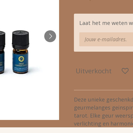
Laat het me weten w
Uitverkocht
Deze unieke geschenkd
geurmelanges geïnspir
tarot. Elke geur weers
verlichting en harmoni