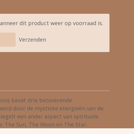
anneer dit product weer op voorraad is.
Verzenden
oos bevat drie betoverende
eerd door de mystieke energieën van de
piegelt een ander aspect van spirituele
e: The Sun, The Moon en The Star.